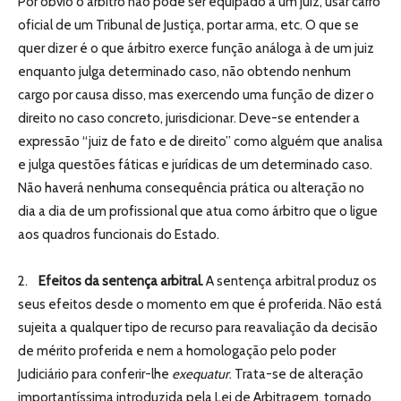
Por óbvio o árbitro não pode ser equipado a um juiz, usar carro
oficial de um Tribunal de Justiça, portar arma, etc. O que se
quer dizer é o que árbitro exerce função análoga à de um juiz
enquanto julga determinado caso, não obtendo nenhum
cargo por causa disso, mas exercendo uma função de dizer o
direito no caso concreto, jurisdicionar. Deve-se entender a
expressão “juiz de fato e de direito” como alguém que analisa
e julga questões fáticas e jurídicas de um determinado caso.
Não haverá nenhuma consequência prática ou alteração no
dia a dia de um profissional que atua como árbitro que o ligue
aos quadros funcionais do Estado.
2.
Efeitos da sentença arbitral.
A sentença arbitral produz os
seus efeitos desde o momento em que é proferida. Não está
sujeita a qualquer tipo de recurso para reavaliação da decisão
de mérito proferida e nem a homologação pelo poder
Judiciário para conferir-lhe
exequatur
. Trata-se de alteração
importantíssima introduzida pela Lei de Arbitragem, tornado