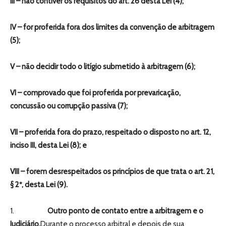
III – não contiver os requisitos do art. 26 desta Lei (4);
IV – for proferida fora dos limites da convenção de arbitragem
(5);
V – não decidir todo o litígio submetido à arbitragem (6);
VI – comprovado que foi proferida por prevaricação,
concussão ou corrupção passiva (7);
VII – proferida fora do prazo, respeitado o disposto no art. 12,
inciso III, desta Lei (8); e
VIII – forem desrespeitados os princípios de que trata o art. 21,
§ 2º, desta Lei (9).
1.
Outro ponto de contato entre a arbitragem e o
Judiciário.
Durante o processo arbitral e depois de sua