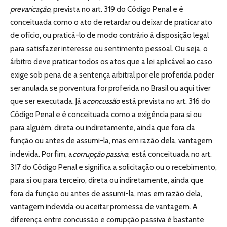
prevaricação
, prevista no art. 319 do Código Penal e é
conceituada como o ato de retardar ou deixar de praticar ato
de ofício, ou praticá-lo de modo contrário à disposição legal
para satisfazer interesse ou sentimento pessoal. Ou seja, o
árbitro deve praticar todos os atos que a lei aplicável ao caso
exige sob pena de a sentença arbitral por ele proferida poder
ser anulada se porventura for proferida no Brasil ou aqui tiver
que ser executada. Já a
concussão
está prevista no art. 316 do
Código Penal e é conceituada como a exigência para si ou
para alguém, direta ou indiretamente, ainda que fora da
função ou antes de assumi-la, mas em razão dela, vantagem
indevida. Por fim, a
corrupção passiva
, está conceituada no art.
317 do Código Penal e significa a solicitação ou o recebimento,
para si ou para terceiro, direta ou indiretamente, ainda que
fora da função ou antes de assumi-la, mas em razão dela,
vantagem indevida ou aceitar promessa de vantagem. A
diferença entre concussão e corrupção passiva é bastante