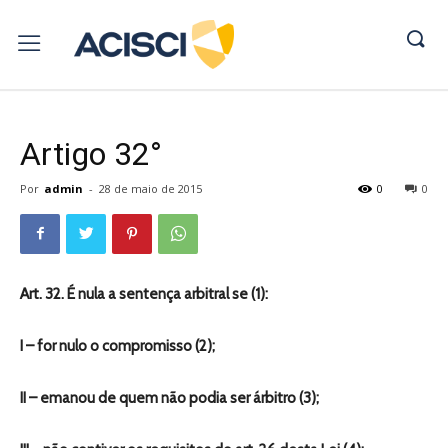
Artigo 32°
Por
admin
-
28 de maio de 2015
0
0
Art. 32. É nula a sentença arbitral se (1):
I – for nulo o compromisso (2);
II – emanou de quem não podia ser árbitro (3);