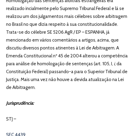
homologação das sentenças arbitrais estrangeiras era
realizado incialmente pelo Supremo Tribunal Federal e lá se
realizou um dos julgamentos mais célebres sobre arbitragem
no Brasil no que dizia respeito à sua constitucionalidade.
Trata-se do célebre SE 5206 AgR / EP – ESPANHA, já
mencionado em vários comentários a artigos, acima, que
discutiu diversos pontos atinentes à Lei de Arbitragem. A
Emenda Constitucional nº 45 de 2004 alterou a competência
para análise de homologação de sentenças (art. 105, I,
i
, da
Constituição Federal) passando-a para o Superior Tribunal de
Justiça. Mais uma vez não houve a devida atualização na Lei
de Arbitragem.
Jurisprudência:
STJ –
SEC 4439