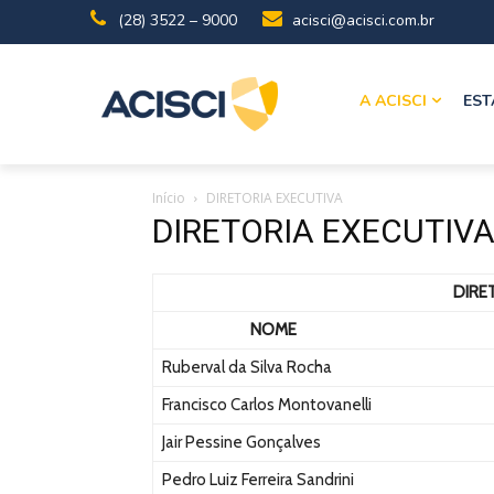
(28) 3522 – 9000
acisci@acisci.com.br
A ACISCI
EST
Início
DIRETORIA EXECUTIVA
DIRETORIA EXECUTIV
DIRE
NOME
Ruberval da Silva Rocha
Francisco Carlos Montovanelli
Jair Pessine Gonçalves
Pedro Luiz Ferreira Sandrini