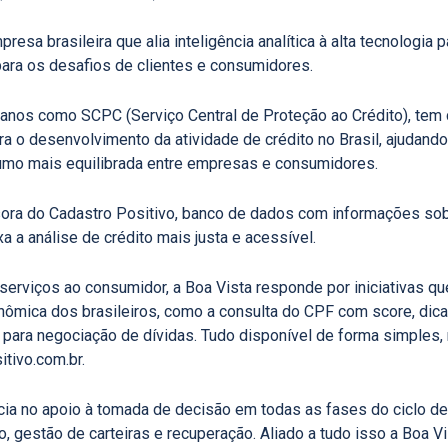
resa brasileira que alia inteligência analítica à alta tecnologia 
ra os desafios de clientes e consumidores.
 anos como SCPC (Serviço Central de Proteção ao Crédito), tem 
ra o desenvolvimento da atividade de crédito no Brasil, ajudando
umo mais equilibrada entre empresas e consumidores.
sora do Cadastro Positivo, banco de dados com informações sob
 a análise de crédito mais justa e acessível.
erviços ao consumidor, a Boa Vista responde por iniciativas 
nômica dos brasileiros, como a consulta do CPF com score, dic
s para negociação de dívidas. Tudo disponível de forma simples,
tivo.com.br.
cia no apoio à tomada de decisão em todas as fases do ciclo de
, gestão de carteiras e recuperação. Aliado a tudo isso a Boa V