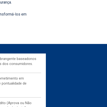
urança.
ransformá-los em
abrangente baseadonos
s dos consumidores.
rometimento em
e pontualidade de
ito (Aprova ou Não