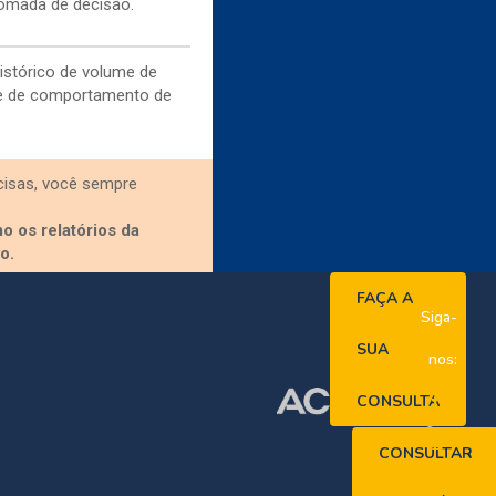
tomada de decisão.
stórico de volume de
 e de comportamento de
isas, você sempre
 os relatórios da
o.
FAÇA A
Siga-
SUA
nos:
CONSULTA
CONSULTAR