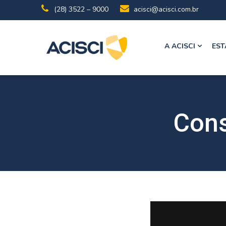
(28) 3522 – 9000
acisci@acisci.com.br
A ACISCI
EST
Cons