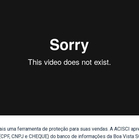
is uma ferramenta de proteção para suas vendas. A ACISCI apr
o (CPF, CNPJ e CHEQUE) do banco de informações da Boa Vista 