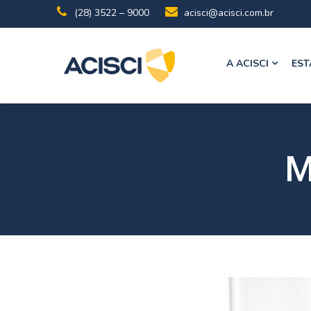
(28) 3522 – 9000
acisci@acisci.com.br
A ACISCI
EST
M