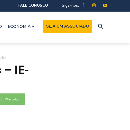
Siga-nos:
FALE CONOSCO
SEJA UM ASSOCIADO
O
ECONOMIA
xlsx
 – IE-
WhatsApp