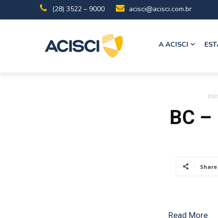
(28) 3522 – 9000
acisci@acisci.com.br
A ACISCI
EST
Iníc
BC – 
Share
Read More