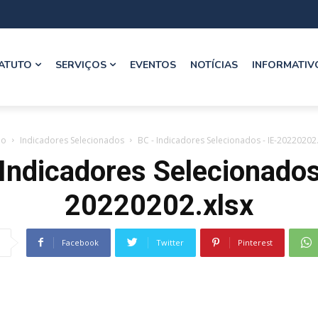
ATUTO
SERVIÇOS
EVENTOS
NOTÍCIAS
INFORMATIV
io
Indicadores Selecionados
BC - Indicadores Selecionados - IE-20220202.
Indicadores Selecionados
20220202.xlsx
Facebook
Twitter
Pinterest