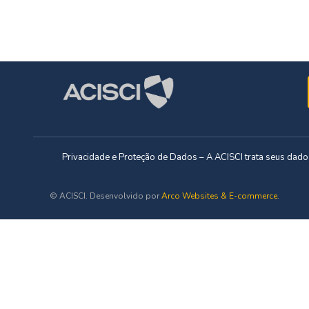
Privacidade e Proteção de Dados – A ACISCI trata seus da
© ACISCI. Desenvolvido por
Arco Websites & E-commerce
.