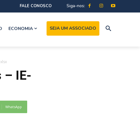
Siga-nos:
FALE CONOSCO
SEJA UM ASSOCIADO
O
ECONOMIA
xlsx
 – IE-
WhatsApp