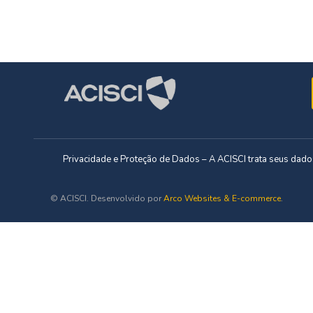
Privacidade e Proteção de Dados – A ACISCI trata seus da
© ACISCI. Desenvolvido por
Arco Websites & E-commerce
.