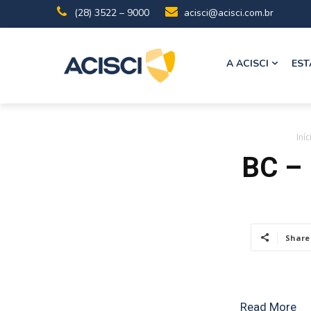
(28) 3522 – 9000
acisci@acisci.com.br
A ACISCI
EST
Iníc
BC – 
Share
Read More