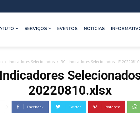
ATUTO
SERVIÇOS
EVENTOS
NOTÍCIAS
INFORMATIV
io
Indicadores Selecionados
BC - Indicadores Selecionados - IE-20220810.
Indicadores Selecionados
20220810.xlsx
Facebook
Twitter
Pinterest