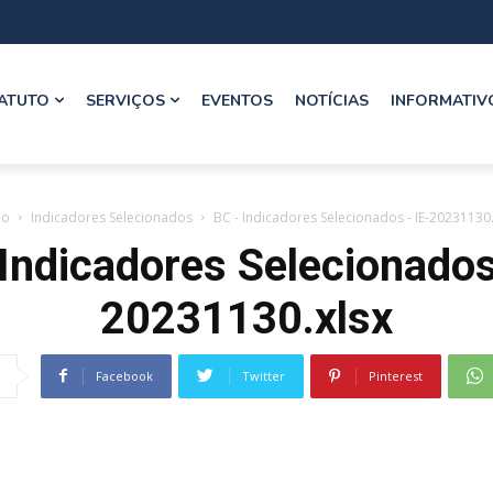
ATUTO
SERVIÇOS
EVENTOS
NOTÍCIAS
INFORMATIV
io
Indicadores Selecionados
BC - Indicadores Selecionados - IE-20231130.
Indicadores Selecionados
20231130.xlsx
Facebook
Twitter
Pinterest