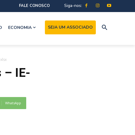
Siga-nos:
FALE CONOSCO
SEJA UM ASSOCIADO
O
ECONOMIA
xlsx
 – IE-
WhatsApp