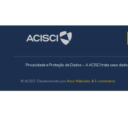
Privacidade e Proteção de Dados – A ACISCI trata seus da
© ACISCI. Desenvolvido por
Arco Websites & E-commerce
.