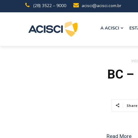
(28) 3522 – 9000
acisci@acisci.com.br
A ACISCI
EST
Iníc
BC – 
Share
Read More