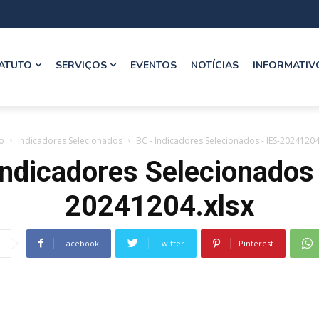
ATUTO
SERVIÇOS
EVENTOS
NOTÍCIAS
INFORMATIV
io
Indicadores Selecionados
BC - Indicadores Selecionados - IES-20241204
ndicadores Selecionados 
20241204.xlsx
Facebook
Twitter
Pinterest