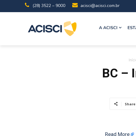
(28) 3522 – 9000
acisci@acisci.com.br
A ACISCI
EST
Iníc
BC – I
Share
Read More