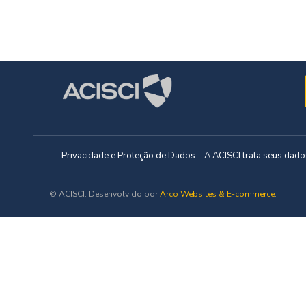
Privacidade e Proteção de Dados – A ACISCI trata seus da
© ACISCI. Desenvolvido por
Arco Websites & E-commerce
.