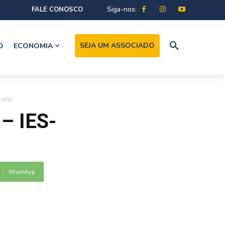
Siga-nos:
FALE CONOSCO
SEJA UM ASSOCIADO
O
ECONOMIA
.xlsx
– IES-
WhatsApp