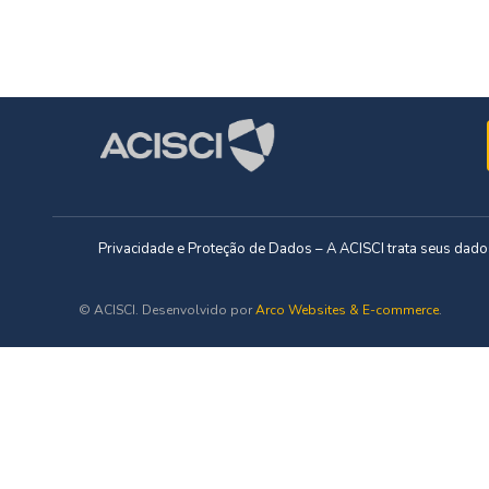
Privacidade e Proteção de Dados – A ACISCI trata seus da
© ACISCI. Desenvolvido por
Arco Websites & E-commerce
.