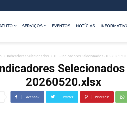
ATUTO
SERVIÇOS
EVENTOS
NOTÍCIAS
INFORMATIV
io
Indicadores Selecionados
BC - Indicadores Selecionados - IES-20260520
ndicadores Selecionados 
20260520.xlsx
Facebook
Twitter
Pinterest