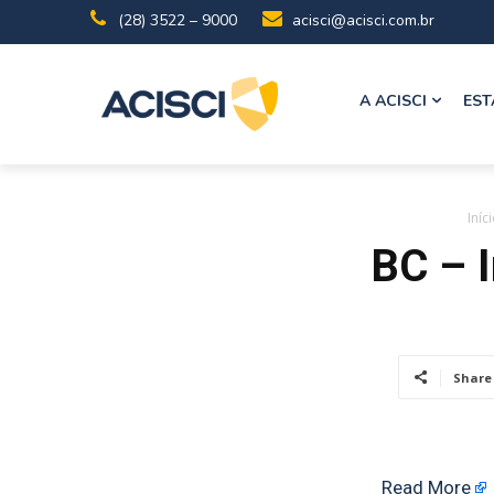
(28) 3522 – 9000
acisci@acisci.com.br
A ACISCI
EST
Iníc
BC – I
Share
Read More