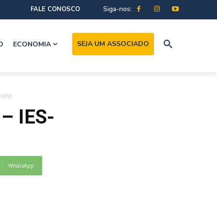
Siga-nos:
FALE CONOSCO
SEJA UM ASSOCIADO
O
ECONOMIA
.xlsx
– IES-
WhatsApp