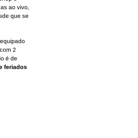
as ao vivo,
esde que se
 equipado
(com 2
io é de
e feriados