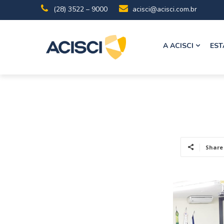
(28) 3522 – 9000
acisci@acisci.com.br
A ACISCI
EST
Share