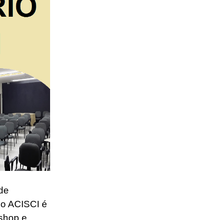
de
ço ACISCI é
kshop e