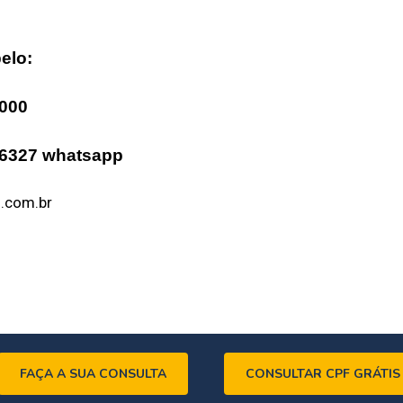
elo:
9000
-6327 whatsapp
i.com.br
FAÇA A SUA CONSULTA
CONSULTAR CPF GRÁTIS