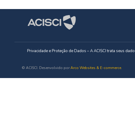
Privacidade e Proteção de Dados – A ACISCI trata seus da
© ACISCI. Desenvolvido por
Arco Websites & E-commerce
.