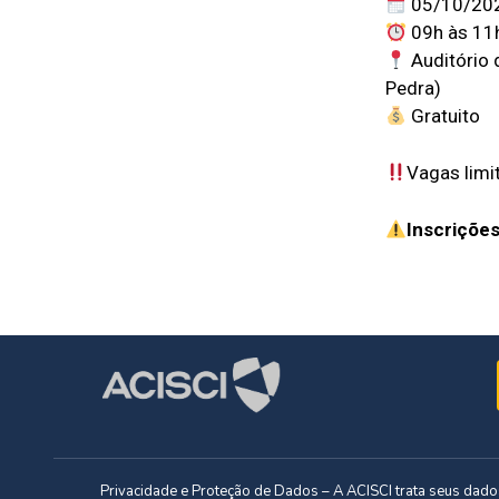
05/10/2022
09h às 11
Auditório 
Pedra)
Gratuito
Vagas limi
Inscrições
Privacidade e Proteção de Dados – A ACISCI trata seus da