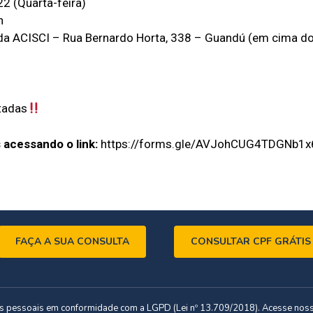
 (Quarta-feira)
h
da ACISCI – Rua Bernardo Horta, 338 – Guandú (em cima d
tadas
 acessando o link:
https://forms.gle/AVJohCUG4TDGNb1x
FAÇA A SUA CONSULTA
CONSULTAR CPF GRÁTIS
dos pessoais em conformidade com a LGPD (Lei nº 13.709/2018). Acesse nos