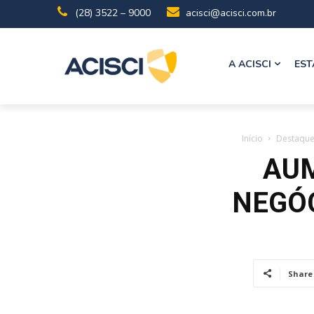
(28) 3522 – 9000
acisci@acisci.com.br
A ACISCI
EST
Início
Destaqu
AUM
NEGÓC
Share