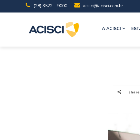
(28) 3522 – 9000
acisci@acisci.com.br
A ACISCI
EST
Share