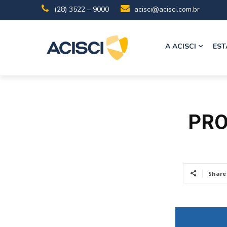
(28) 3522 – 9000
acisci@acisci.com.br
A ACISCI
EST
PRO
Share