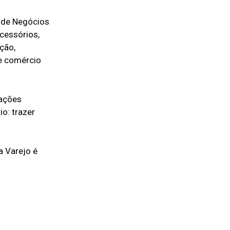
o de Negócios
cessórios,
ção,
e comércio
 ações
o: trazer
a Varejo é