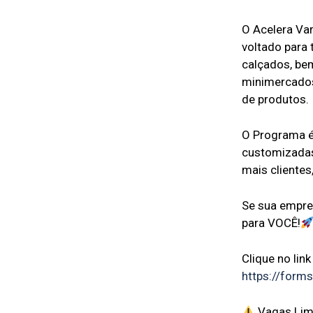
O Acelera Va
voltado para
calçados, bem
minimercados
de produtos.
O Programa é
customizadas
mais clientes
Se sua empres
para VOCÊ!
Clique no lin
https://for
Vagas Lim