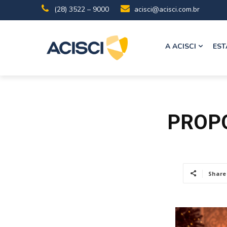
(28) 3522 – 9000
acisci@acisci.com.br
A ACISCI
EST
PROPO
Share