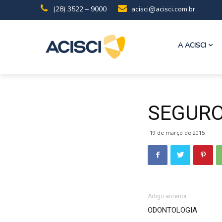
(28) 3522 – 9000
acisci@acisci.com.br
A ACISCI
SEGUR
19 de março de 2015
Artigo anterior
ODONTOLOGIA