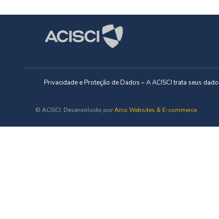
Privacidade e Proteção de Dados – A ACISCI trata seus da
© ACISCI. Desenvolvido por
Arco Websites & E-commerce
.