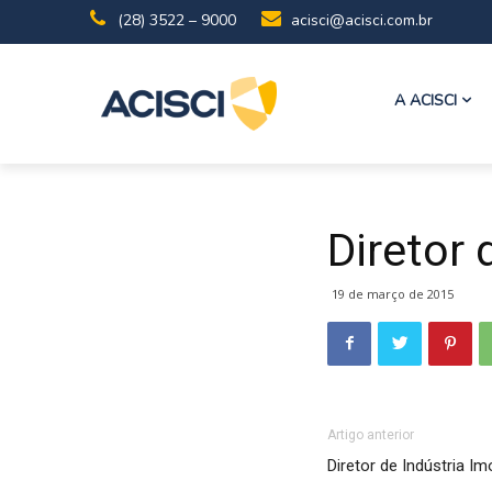
(28) 3522 – 9000
acisci@acisci.com.br
A ACISCI
Diretor 
19 de março de 2015
Artigo anterior
Diretor de Indústria Imo