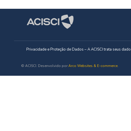
Privacidade e Proteção de Dados – A ACISCI trata seus da
© ACISCI. Desenvolvido por
Arco Websites & E-commerce
.