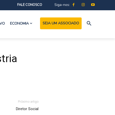
Siga-nos:
FALE CONOSCO
SEJA UM ASSOCIADO
IVO
ECONOMIA
tria
Próximo artigo
Diretor Social