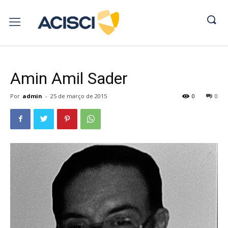
Amin Amil Sader
Por
admin
-
25 de março de 2015
0
0