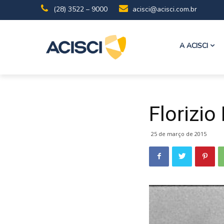
(28) 3522 – 9000
acisci@acisci.com.br
A ACISCI
Florizio
25 de março de 2015