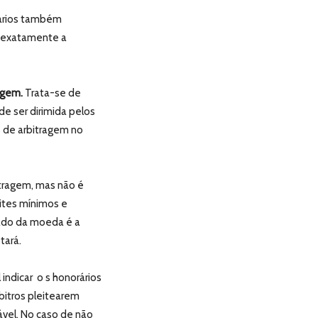
ários também
é exatamente a
agem.
Trata-se de
 ser dirimida pelos
s de arbitragem no
itragem, mas não é
ites mínimos e
 lado da moeda é a
tará.
indicar o s honorários
bitros pleitearem
ável. No caso de não