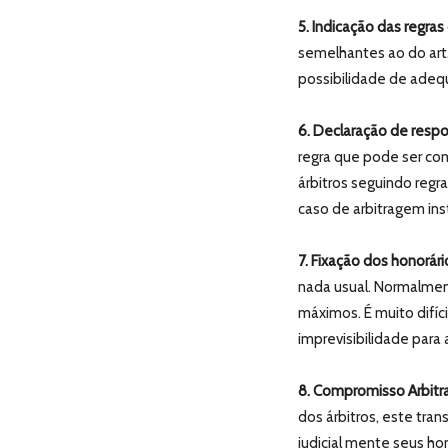
5. Indicação das regras
semelhantes ao do art
possibilidade de adeq
6. Declaração de resp
regra que pode ser co
árbitros seguindo regr
caso de arbitragem inst
7. Fixação dos honorári
nada usual. Normalmen
máximos. É muito difíc
imprevisibilidade para
8. Compromisso Arbitral
dos árbitros, este tra
judicial mente seus h