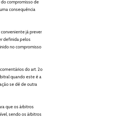
r do compromisso de
nhuma consequência
 conveniente já prever
r definida pelos
finido no compromisso
comentários do art. 2o
itral quando este é a
ação se dê de outra
ra que os árbitros
vel, sendo os árbitros