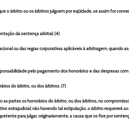
 que o árbitro ou os árbitros julguem por eqüidade, se assim for conv
sentação da sentença arbitral; (4)
i nacional ou das regras corporativas aplicáveis à arbitragem, quando
esponsabilidade pelo pagamento dos honorários e das despesas com a
ários do árbitro, ou dos árbitros. (7)
o as partes os honorários do árbitro, ou dos árbitros, no compromisso 
utivo extrajudicial; não havendo tal estipulação, o árbitro requererá 
mpetente para julgar, originariamente, a causa que os fixe por sentenç