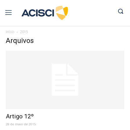
Início
2015
Arquivos
Artigo 12º
28 de maio de 2015