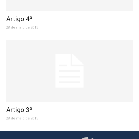
Artigo 4º
28 de maio de 2015
Artigo 3º
28 de maio de 2015