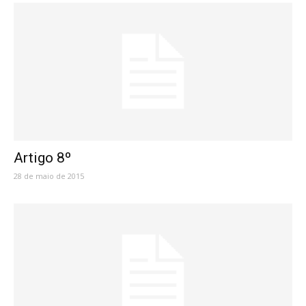
Artigo 8º
28 de maio de 2015